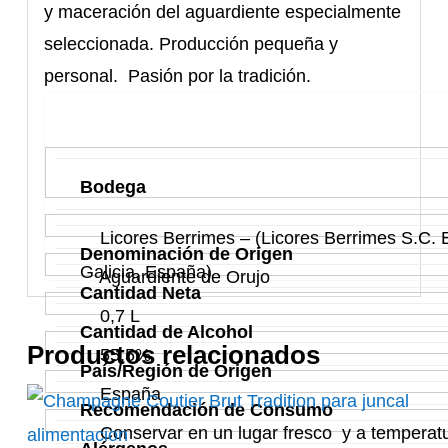
y maceración del aguardiente especialmente
seleccionada. Producción pequeña y
personal. Pasión por la tradición.
Bodega
Licores Berrimes – (Licores Berrimes S.C. 
Denominación de Origen
Galicia, España)
Aguardiente de Orujo
Cantidad Neta
0,7 L
Cantidad de Alcohol
Productos relacionados
55,5%
País/Región de Origen
España
Recomendación de Consumo
Conservar en un lugar fresco y a temperat