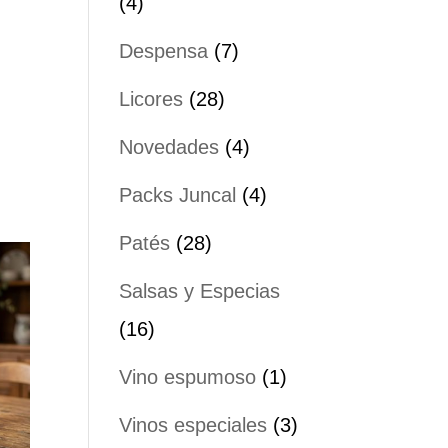
4
4
productos
7
Despensa
7
productos
28
Licores
28
productos
4
Novedades
4
productos
4
Packs Juncal
4
productos
28
Patés
28
productos
Salsas y Especias
16
16
productos
1
Vino espumoso
1
producto
3
Vinos especiales
3