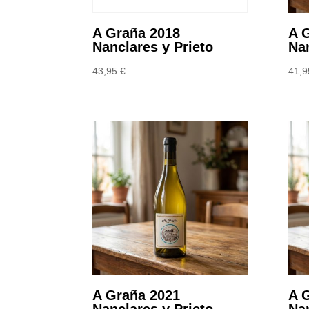
A Graña 2018
A 
Nanclares y Prieto
Nan
43,95
€
41,
A Graña 2021
A 
Nanclares y Prieto
Nan