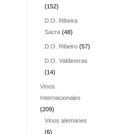
152
152
productos
D.O. Ribeira
48
Sacra
48
productos
57
D.O. Ribeiro
57
productos
D.O. Valdeorras
14
14
productos
Vinos
Internacionales
209
209
productos
Vinos alemanes
6
6