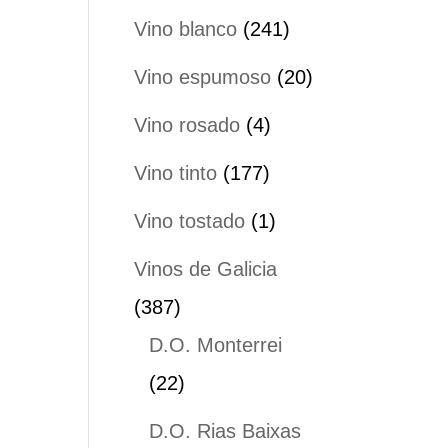
productos
241
Vino blanco
241
productos
20
Vino espumoso
20
productos
4
Vino rosado
4
productos
177
Vino tinto
177
productos
1
Vino tostado
1
producto
Vinos de Galicia
387
387
productos
D.O. Monterrei
22
22
productos
D.O. Rias Baixas