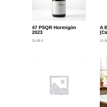
47 PSQR Hormigón
A 
2023
(C
24,95
€
31,