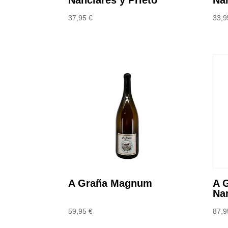
37,95
€
33,
A Graña Magnum
A 
Nan
59,95
€
87,