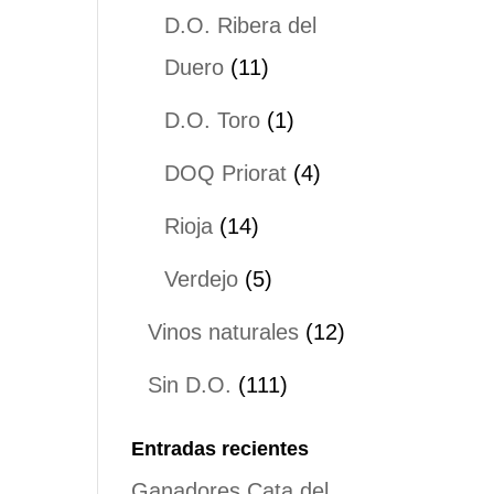
productos
D.O. Ribera del
11
Duero
11
productos
1
D.O. Toro
1
producto
4
DOQ Priorat
4
productos
14
Rioja
14
productos
5
Verdejo
5
productos
12
Vinos naturales
12
productos
111
Sin D.O.
111
productos
Entradas recientes
Ganadores Cata del