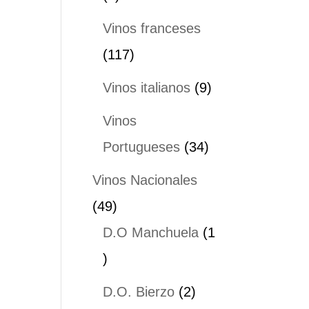
productos
Vinos franceses
117
117
productos
9
Vinos italianos
9
productos
Vinos
34
Portugueses
34
productos
Vinos Nacionales
49
49
productos
D.O Manchuela
1
1
producto
2
D.O. Bierzo
2