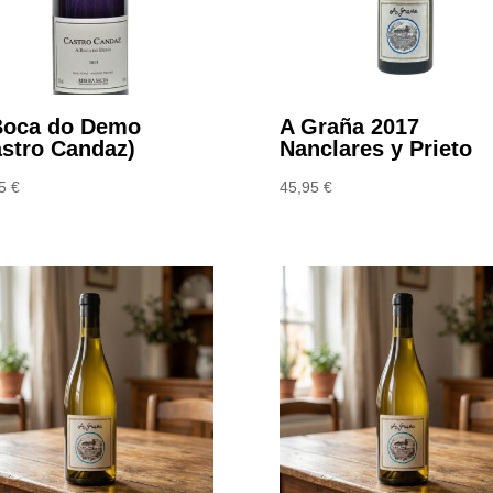
Boca do Demo
A Graña 2017
astro Candaz)
Nanclares y Prieto
95
€
45,95
€