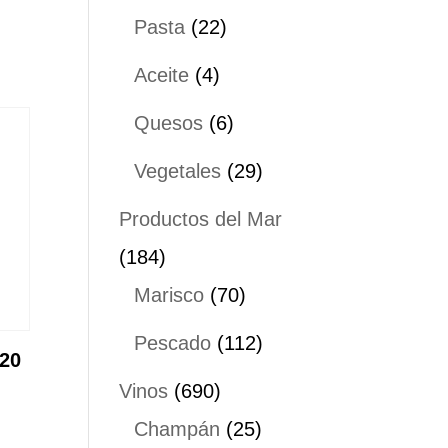
productos
22
Pasta
22
productos
4
Aceite
4
productos
6
Quesos
6
productos
29
Vegetales
29
productos
Productos del Mar
184
184
productos
70
Marisco
70
productos
112
Pescado
112
20
productos
690
Vinos
690
productos
25
Champán
25