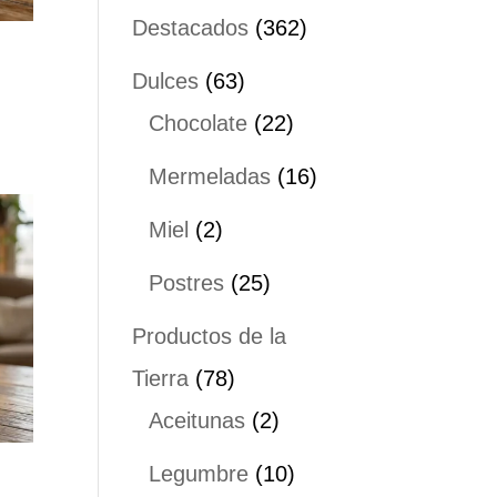
productos
362
Destacados
362
productos
63
Dulces
63
productos
22
Chocolate
22
productos
16
Mermeladas
16
productos
2
Miel
2
productos
25
Postres
25
productos
Productos de la
78
Tierra
78
productos
2
Aceitunas
2
productos
10
Legumbre
10